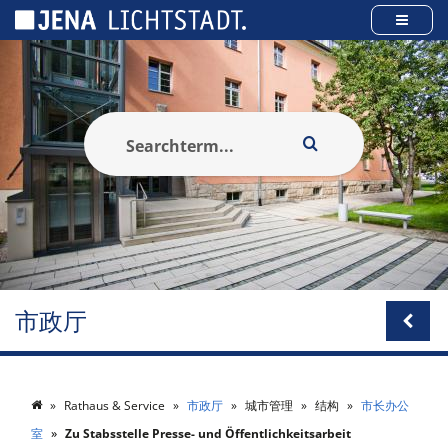
Cookies management panel
市政厅
Rathaus & Service
市政厅
城市管理
结构
市长办公
室
Zu Stabsstelle Presse- und Öffentlichkeitsarbeit