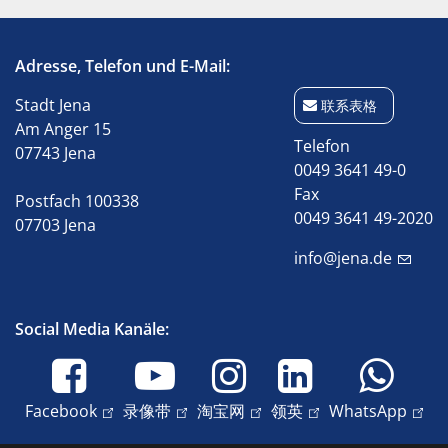
Adresse, Telefon und E-Mail:
Stadt Jena
联系表格
Am Anger 15
Telefon
07743 Jena
0049 3641 49-0
Fax
Postfach 100338
0049 3641 49-2020
07703 Jena
info@jena.de
Social Media Kanäle:
Facebook
录像带
淘宝网
领英
WhatsApp