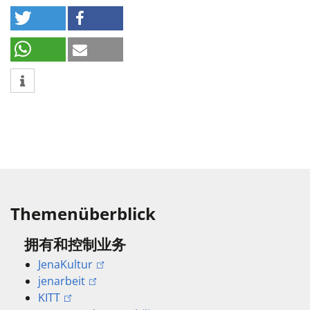
Themenüberblick
拥有和控制业务
JenaKultur
jenarbeit
KITT