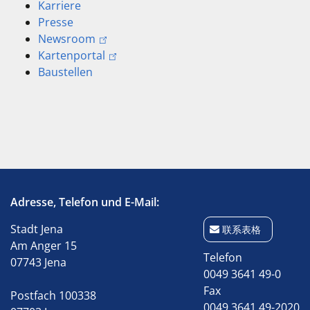
Karriere
Presse
Newsroom
Kartenportal
Baustellen
Adresse, Telefon und E-Mail:
Stadt Jena
联系表格
Am Anger 15
Telefon
07743 Jena
0049 3641 49-0
Fax
Postfach 100338
0049 3641 49-2020