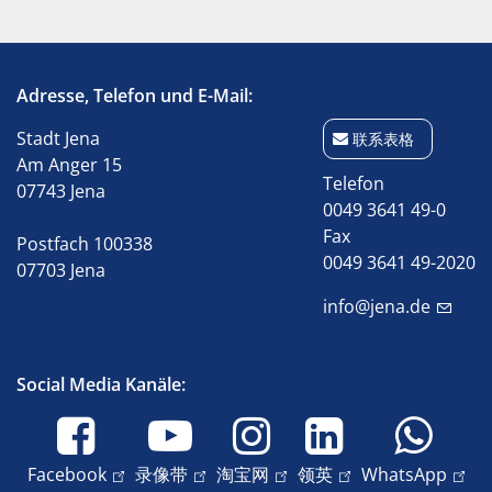
Adresse, Telefon und E-Mail:
Stadt Jena
联系表格
Am Anger 15
Telefon
07743 Jena
0049 3641 49-0
Fax
Postfach 100338
0049 3641 49-2020
07703 Jena
info@jena.de
Social Media Kanäle:
Facebook
录像带
淘宝网
领英
WhatsApp