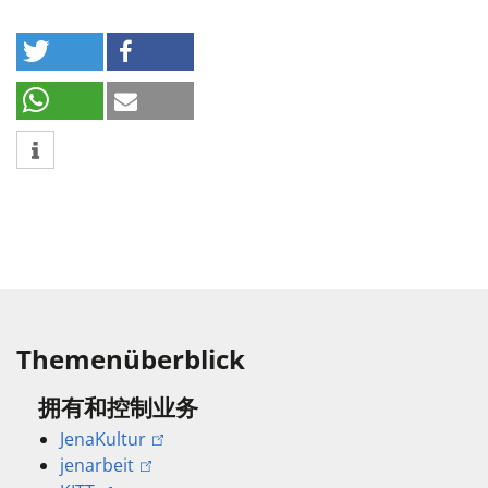
Themenüberblick
拥有和控制业务
JenaKultur
jenarbeit