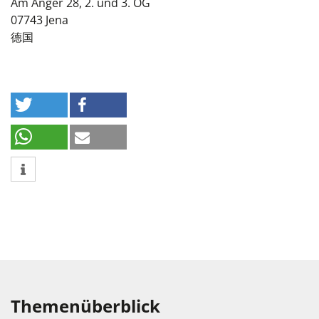
Am Anger 28, 2. und 3. OG
07743
Jena
德国
Themenüberblick