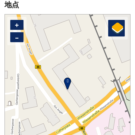
地点
+
–