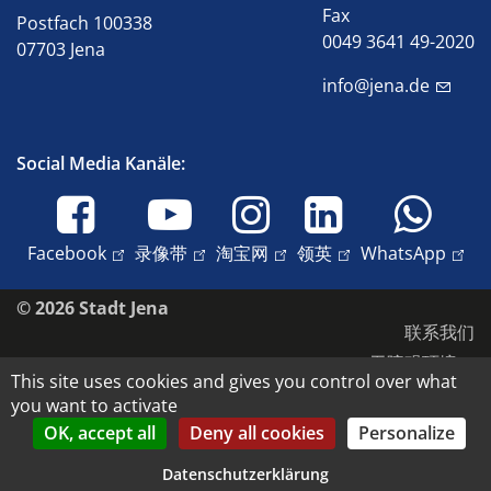
Fax
Postfach 100338
0049 3641 49-2020
07703 Jena
info@jena.de
Social Media Kanäle:
Facebook
录像带
淘宝网
领英
WhatsApp
© 2026 Stadt Jena
联系我们
无障碍环境
This site uses cookies and gives you control over what
数据保护
you want to activate
版本说明
OK, accept all
Deny all cookies
Personalize
版权和肖像权
Datenschutzerklärung
Datenschutz-Einstellungen anpassen