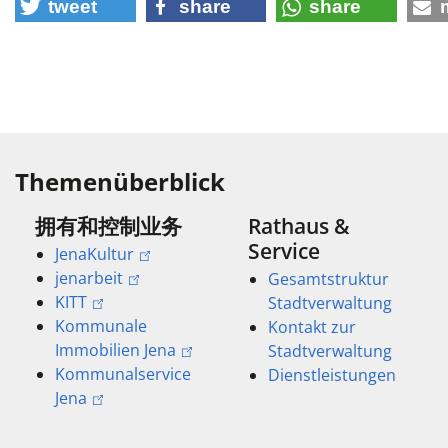
tweet
share
share
Themenüberblick
拥有和控制业务
Rathaus &
Service
JenaKultur
jenarbeit
Gesamtstruktur
KITT
Stadtverwaltung
Kommunale
Kontakt zur
Immobilien Jena
Stadtverwaltung
Kommunalservice
Dienstleistungen
Jena