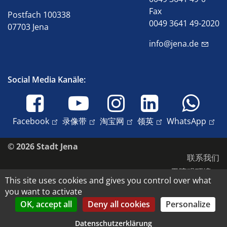
Fax
Postfach 100338
0049 3641 49-2020
07703 Jena
info@jena.de
Social Media Kanäle:
Facebook
录像带
淘宝网
领英
WhatsApp
© 2026 Stadt Jena
联系我们
无障碍环境
This site uses cookies and gives you control over what
数据保护
you want to activate
版本说明
OK, accept all
Deny all cookies
Personalize
版权和肖像权
Datenschutzerklärung