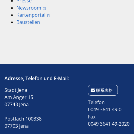
Presse
Newsroom
Kartenportal
Baustellen
Adresse, Telefon und E-Mail:
Stadt Jena
联系表格
Am Anger 15
Telefon
07743 Jena
0049 3641 49-0
Fax
Postfach 100338
0049 3641 49-2020
07703 Jena