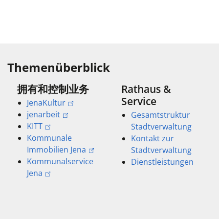
Themenüberblick
拥有和控制业务
Rathaus &
Service
JenaKultur
jenarbeit
Gesamtstruktur
KITT
Stadtverwaltung
Kommunale
Kontakt zur
Immobilien Jena
Stadtverwaltung
Kommunalservice
Dienstleistungen
Jena