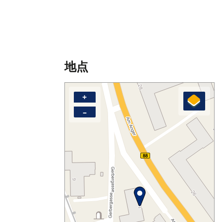
地点
+
–