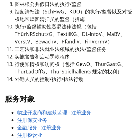
图林根公共假日法的执行/监督
烟囱清扫法（SchHwG、KÜO）的执行/监督以及对授
权地区烟囱清扫员的监督（措施
执行/监督辅助性贸易法律法规（包括
ThürNRSchutzG、TextilKG、DL-InfoV、MaBV、
VerstV、BewachV、PfandlV、FinVermV）
工艺法和非法就业法领域的执法/监督任务
实施警告和启动罚款程序
行使知情权和访问权（包括 GewO、ThürGastG、
ThürLadÖffG、ThürSpielhallenG 规定的权利）
外勤人员的控制/执行/执法行动
服务对象
物业开发商和建筑监理 - 注册业务
注册保安业务
金融服务 - 注册业务
注册餐饮业