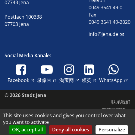
Telefon
07743 Jena
0049 3641 49-0
Fax
Postfach 100338
0049 3641 49-2020
07703 Jena
info@jena.de
Social Media Kanäle:
Facebook
录像带
淘宝网
领英
WhatsApp
© 2026 Stadt Jena
联系我们
无障碍环境
This site uses cookies and gives you control over what
数据保护
you want to activate
版本说明
OK, accept all
Deny all cookies
Personalize