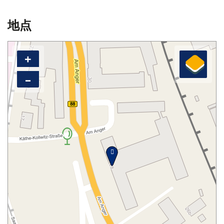
地点
+
–