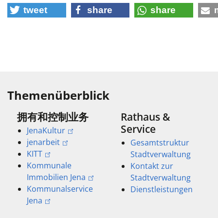
tweet
share
share
Themenüberblick
拥有和控制业务
Rathaus &
Service
JenaKultur
jenarbeit
Gesamtstruktur
KITT
Stadtverwaltung
Kommunale
Kontakt zur
Immobilien Jena
Stadtverwaltung
Kommunalservice
Dienstleistungen
Jena