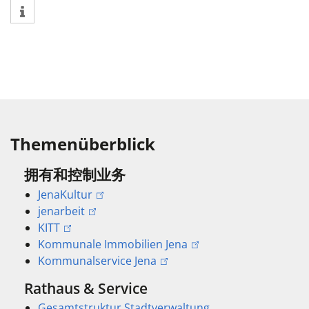
Themenüberblick
拥有和控制业务
JenaKultur
jenarbeit
KITT
Kommunale Immobilien Jena
Kommunalservice Jena
Rathaus & Service
Gesamtstruktur Stadtverwaltung