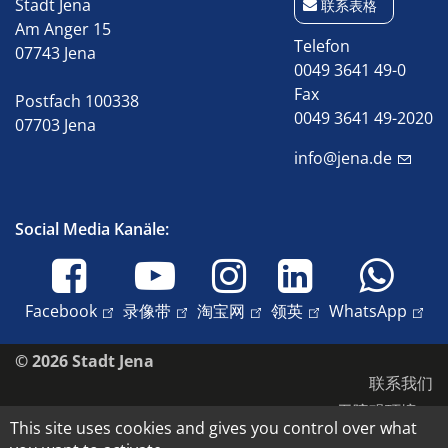
Stadt Jena
联系表格
Am Anger 15
Telefon
07743 Jena
0049 3641 49-0
Fax
Postfach 100338
0049 3641 49-2020
07703 Jena
info@jena.de
Social Media Kanäle:
Facebook
录像带
淘宝网
领英
WhatsApp
© 2026 Stadt Jena
联系我们
无障碍环境
This site uses cookies and gives you control over what
数据保护