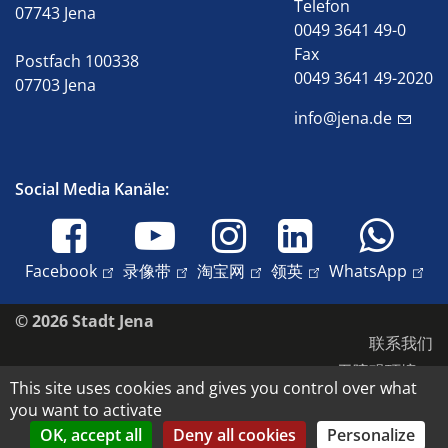
Telefon
07743 Jena
0049 3641 49-0
Fax
Postfach 100338
0049 3641 49-2020
07703 Jena
info@jena.de
Social Media Kanäle:
Facebook
录像带
淘宝网
领英
WhatsApp
© 2026 Stadt Jena
联系我们
无障碍环境
This site uses cookies and gives you control over what
数据保护
you want to activate
版本说明
OK, accept all
Deny all cookies
Personalize