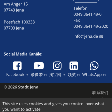
Am Anger 15
Telefon
07743 Jena
0049 3641 49-0
Fax
Postfach 100338
0049 3641 49-2020
07703 Jena
info@jena.de
Social Media Kanäle:
Facebook
录像带
淘宝网
领英
WhatsApp
© 2026 Stadt Jena
联系我们
无障碍环境
This site uses cookies and gives you control over what
数据保护
you want to activate