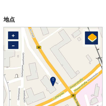
地点
+
–