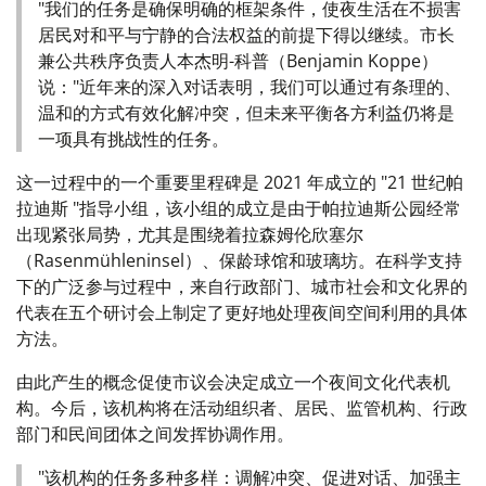
"我们的任务是确保明确的框架条件，使夜生活在不损害
居民对和平与宁静的合法权益的前提下得以继续。市长
兼公共秩序负责人本杰明-科普（Benjamin Koppe）
说："近年来的深入对话表明，我们可以通过有条理的、
温和的方式有效化解冲突，但未来平衡各方利益仍将是
一项具有挑战性的任务。
这一过程中的一个重要里程碑是 2021 年成立的 "21 世纪帕
拉迪斯 "指导小组，该小组的成立是由于帕拉迪斯公园经常
出现紧张局势，尤其是围绕着拉森姆伦欣塞尔
（Rasenmühleninsel）、保龄球馆和玻璃坊。在科学支持
下的广泛参与过程中，来自行政部门、城市社会和文化界的
代表在五个研讨会上制定了更好地处理夜间空间利用的具体
方法。
由此产生的概念促使市议会决定成立一个夜间文化代表机
构。今后，该机构将在活动组织者、居民、监管机构、行政
部门和民间团体之间发挥协调作用。
"该机构的任务多种多样：调解冲突、促进对话、加强主