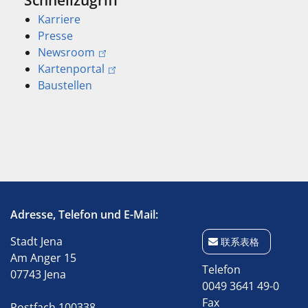
Karriere
Presse
Newsroom
Kartenportal
Baustellen
Adresse, Telefon und E-Mail:
Stadt Jena
联系表格
Am Anger 15
Telefon
07743 Jena
0049 3641 49-0
Fax
Postfach 100338