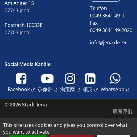
Am Anger 15
Telefon
07743 Jena
0049 3641 49-0
Fax
Postfach 100338
0049 3641 49-2020
07703 Jena
info@jena.de
Social Media Kanäle:
Facebook
录像带
淘宝网
领英
WhatsApp
© 2026 Stadt Jena
联系我们
无障碍环境
This site uses cookies and gives you control over what
数据保护
you want to activate