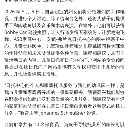
不同地点举办过类似的宣传日活动。
2026 年 5 月 9 日，自营职业的妇女们将介绍她们的工作概
况，并进行个人讨论。除了咨询台之外，还将为孩子们提供
手工和阅读角以及音乐和木偶表演。在室外，他们可以获得
Bobby Car 驾驶执照，让人行道变得五彩缤纷，让肥皂泡飞
舞。ASB家庭中心、安妮-弗兰克日托中心的图林根亲子中
心、儿童骨科医生、儿童瑜伽教师和婴儿穿戴顾问将为耶拿
的年轻父母和未来父母提供各种信息、课程和建议，从而丰
富活动日的内容。儿童日托和日托中心门户网站的专业顾问
将通过在线日托门户网站提供有关寻找和安排托儿所的信
息，并现场提供实用指导。
"日托中心的个人和家庭托儿服务与我们的幼儿园一样，是
我市儿童和家庭所寻求的一项重要服务。我很高兴我们能够
在耶拿提供如此广泛和高质量的托儿服务。我建议所有年轻
的家庭和准父母们在儿童日托日亲自来看看这种形式的托儿
服务，"教育主管 Johannes Schleußner 说道。
目前耶拿共有 13 名保育员。为孩子寻找托儿所的家长可以