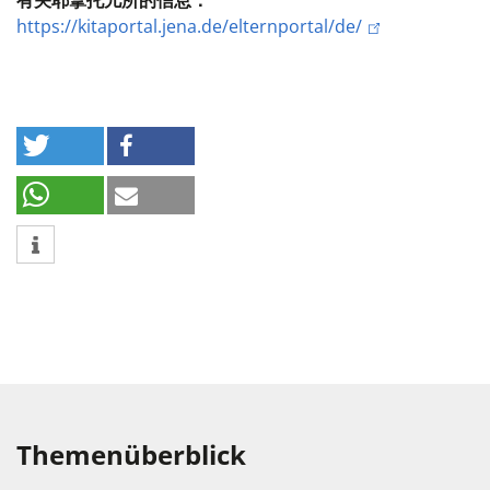
有关耶拿托儿所的信息：
https://kitaportal.jena.de/elternportal/de/
Themenüberblick