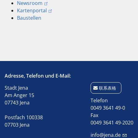
Newsroom
Kartenportal
Baustellen
Adresse, Telefon und E-Mail:
Stadt Jena
联系表格
Am Anger 15
Telefon
07743 Jena
0049 3641 49-0
Fax
Postfach 100338
0049 3641 49-2020
07703 Jena
info@jena.de