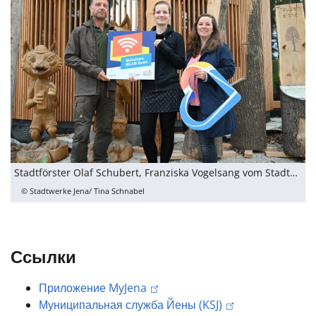
Stadtförster Olaf Schubert, Franziska Vogelsang vom Stadtforst und Christina Hentschel von den Stadtwerken (v.l.) freuen sich, dass das Mein Jena-WLAN nun auch im Bereich des Naturerlebniszentrums am Schottplatz ausgestrahlt wird.
© Stadtwerke Jena/ Tina Schnabel
Ссылки
Приложение MyJena
Муниципальная служба Йены (KSJ)