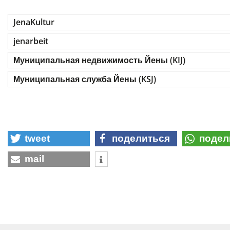
JenaKultur
jenarbeit
Муниципальная недвижимость Йены (KIJ)
Муниципальная служба Йены (KSJ)
tweet
поделиться
подел
mail