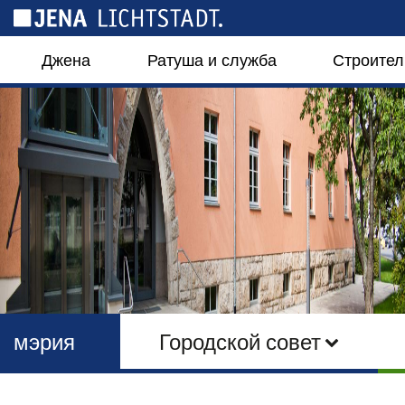
Панель управления cookies
Джена
Ратуша и служба
Строител
мэрия
Городской совет