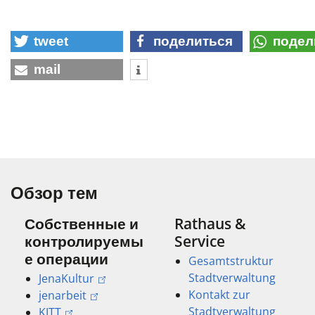
tweet
поделиться
подел
mail
Обзор тем
Собственные и
Rathaus &
контролируемы
Service
е операции
Gesamtstruktur
Stadtverwaltung
JenaKultur
Kontakt zur
jenarbeit
Stadtverwaltung
KITT