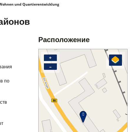
ohnen und Quartierentwicklung
айонов
Расположение
+
вания
–
в по
ств
от