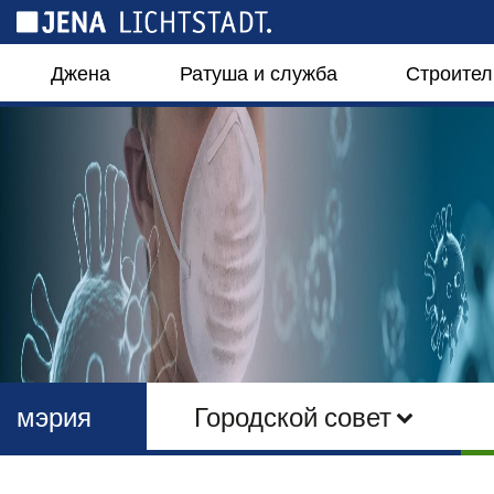
Панель управления cookies
Джена
Ратуша и служба
Строител
мэрия
Городской совет