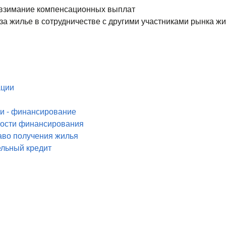
 взимание компенсационных выплат
а жилье в сотрудничестве с другими участниками рынка ж
ации
ти - финансирование
ности финансирования
аво получения жилья
ельный кредит