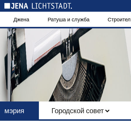
Панель управления cookies
Джена
Ратуша и служба
Строител
мэрия
Городской совет