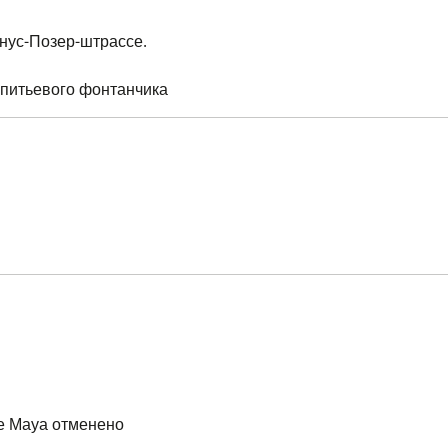
нус-Позер-штрассе.
 питьевого фонтанчика
ке Мауа отменено