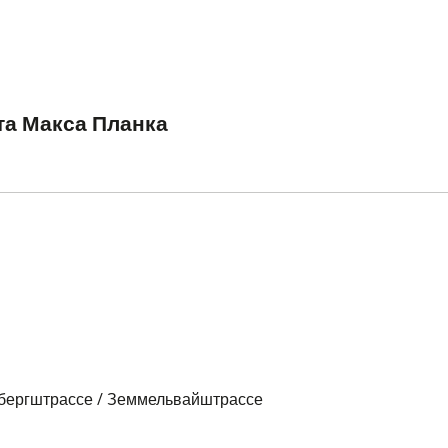
та Макса Планка
нбергштрассе / Земмельвайштрассе