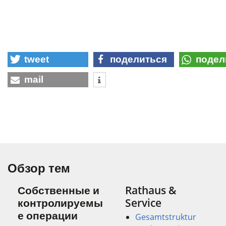
tweet
поделиться
подел
mail
Обзор тем
Собственные и
Rathaus &
контролируемы
Service
е операции
Gesamtstruktur