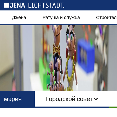
Панель управления cookies
Джена
Ратуша и служба
Строител
мэрия
Городской совет