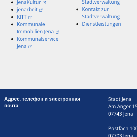
Stadtverwaltung
JenaKultur
Kontakt zur
jenarbeit
Stadtverwaltung
KITT
Dienstleistungen
Kommunale
Immobilien Jena
Kommunalservice
Jena
Адрес, телефон и электронная
Stadt Jena
почта:
Am Anger 1
07743 Jena
Postfach 10
07703 Jena