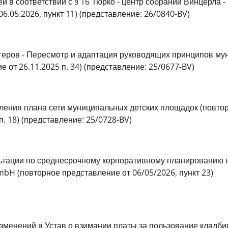
й в соответствии с § 16 Тюрко - центр собраний Винцерла -
.05.2026, пункт 11) (представление: 26/0840-BV)
ргеров - Пересмотр и адаптация руководящих принципов м
 от 26.11.2025 п. 34) (представление: 25/0677-BV)
вления плана сети муниципальных детских площадок (повто
 п. 18) (представление: 25/0728-BV)
льтации по среднесрочному корпоративному планированию 
GmbH (повторное представление от 06/05/2026, пункт 23)
 изменений в Устав о взимании платы за пользование кладб