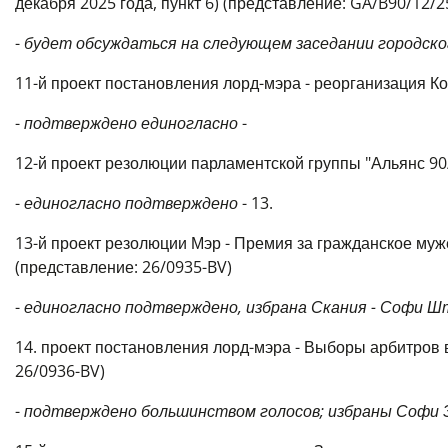
декабря 2025 года, пункт 6) (представление: GA/B90/12/2
-
будет обсуждаться на следующем заседании городск
11-й проект постановления лорд-мэра - реорганизация Ко
-
подтверждено единогласно
-
12-й проект резолюции парламентской группы "Альянс 90/
-
единогласно подтверждено
- 13.
13-й проект резолюции Мэр - Премия за гражданское муже
(представление: 26/0935-BV)
-
единогласно подтверждено, избрана Скания - Софи Ш
14. проект постановления лорд-мэра - Выборы арбитров в
26/0936-BV)
-
подтверждено большинством голосов; избраны Софи 