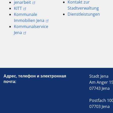
Kontakt zur
jenarbeit
Stadtverwaltung
KITT
Dienstleistungen
Kommunale
Immobilien Jena
Kommunalservice
Jena
Адрес, телефон и электронная
Stadt Jena
почта:
Am Anger 1
07743 Jena
Postfach 10
07703 Jena