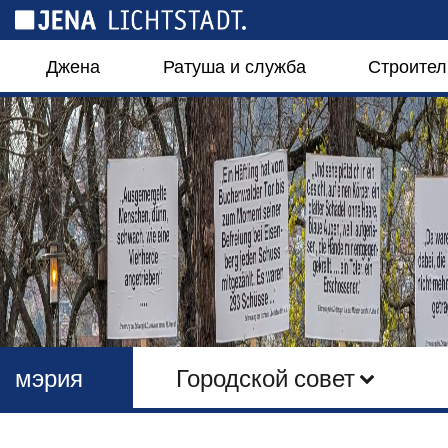
Панель управления cookies
Джена
Ратуша и служба
Строител
мэрия
Городской совет