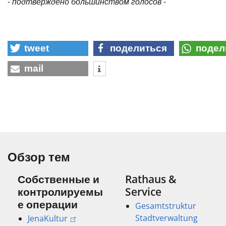
-
подтверждено большинством голосов
-
tweet
поделиться
подел
mail
Обзор тем
Собственные и
Rathaus &
контролируемы
Service
е операции
Gesamtstruktur
Stadtverwaltung
JenaKultur