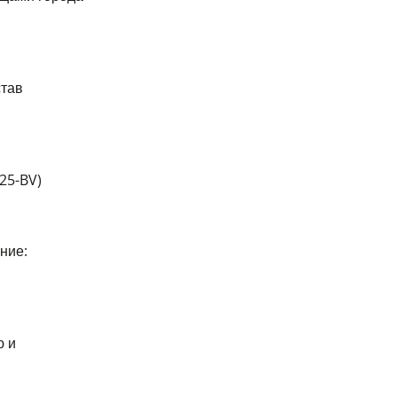
став
25-BV)
ние:
ю и