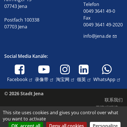
Telefon
07743 Jena
0049 3641 49-0
Fax
Postfach 100338
0049 3641 49-2020
07703 Jena
info@jena.de
Social Media Kanäle:
Facebook
录像带
淘宝网
领英
WhatsApp
© 2026 Stadt Jena
联系我们
无障碍环境
This site uses cookies and gives you control over what
数据保护
you want to activate
版本说明
OK, accept all
Deny all cookies
Personalize