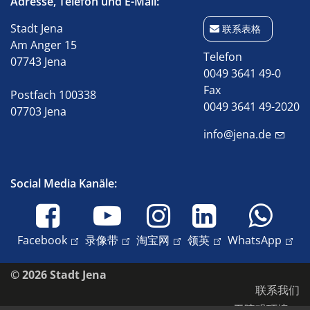
Adresse, Telefon und E-Mail:
Stadt Jena
联系表格
Am Anger 15
Telefon
07743 Jena
0049 3641 49-0
Fax
Postfach 100338
0049 3641 49-2020
07703 Jena
info@jena.de
Social Media Kanäle:
Facebook
录像带
淘宝网
领英
WhatsApp
© 2026 Stadt Jena
联系我们
无障碍环境