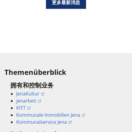
更多最新消息
Themenüberblick
拥有和控制业务
JenaKultur
jenarbeit
KITT
Kommunale Immobilien Jena
Kommunalservice Jena