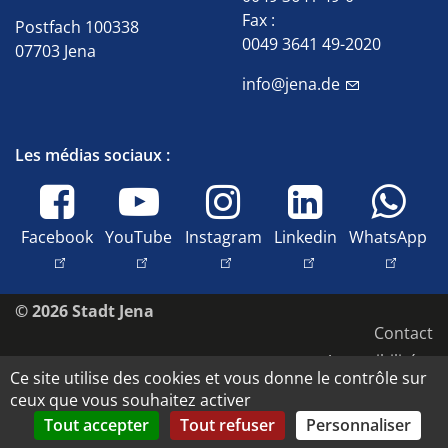
Fax :
Postfach 100338
0049 3641 49-2020
07703 Jena
info@jena.de
Les médias sociaux :
Facebook
YouTube
Instagram
Linkedin
WhatsApp
© 2026 Stadt Jena
Contact
Accessibilité
Ce site utilise des cookies et vous donne le contrôle sur
Protection des données
ceux que vous souhaitez activer
Mentions légales
Tout accepter
Tout refuser
Personnaliser
Copyright et droits d'image