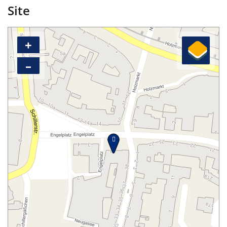
Site
+
–