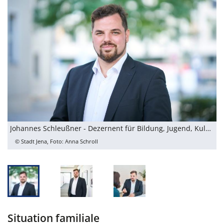
Johannes Schleußner - Dezernent für Bildung, Jugend, Kultur & Sport
L
© Stadt Jena, Foto: Anna Schroll
Situation familiale