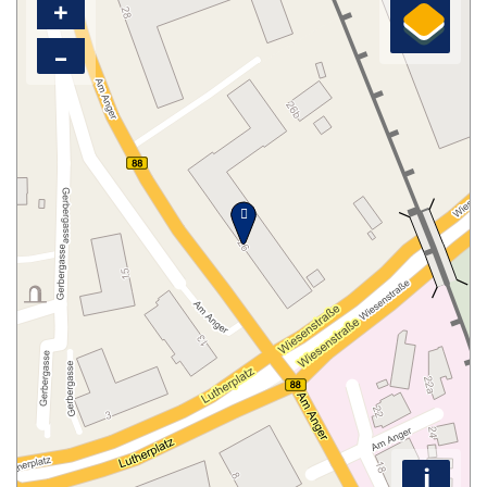
+
–
i