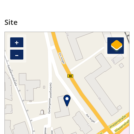
Site
+
–