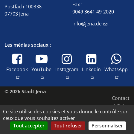
Fax :
Postfach 100338
0049 3641 49-2020
07703 Jena
info@jena.de
Les médias sociaux :
Facebook
YouTube
Instagram
Linkedin
WhatsApp
© 2026 Stadt Jena
Contact
Accessibilité
Ce site utilise des cookies et vous donne le contrôle sur
Protection des données
ceux que vous souhaitez activer
Mentions légales
Tout accepter
Tout refuser
Personnaliser
Copyright et droits d'image