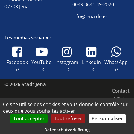
0049 3641 49-2020
07703 Jena
info@jena.de
Les médias sociaux :
Facebook
YouTube
Instagram
Linkedin
WhatsApp
© 2026 Stadt Jena
Contact
Accessibilité
Ce site utilise des cookies et vous donne le contrôle sur
Protection des données
ceux que vous souhaitez activer
Mentions légales
Tout accepter
Tout refuser
Personnaliser
Copyright et droits d'image
Datenschutzerklärung
Datenschutz-Einstellungen anpassen