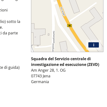
zioni
lio) sotto la
e.
ti da parte
i
Squadra del Servizio centrale di
investigazione ed esecuzione (ZEVD)
te di guida)
Am Anger 28, 1. OG
07743
Jena
Germania