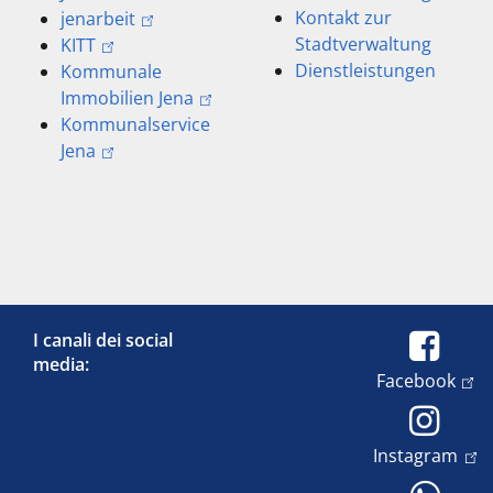
Kontakt zur
jenarbeit
Stadtverwaltung
KITT
Dienstleistungen
Kommunale
Immobilien Jena
Kommunalservice
Jena
I canali dei social
media:
Facebook
Instagram