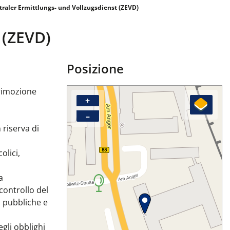
raler Ermittlungs- und Vollzugsdienst (ZEVD)
 (ZEVD)
Posizione
 rimozione
+
–
 riserva di
olici,
a
 controllo del
ni pubbliche e
egli obblighi