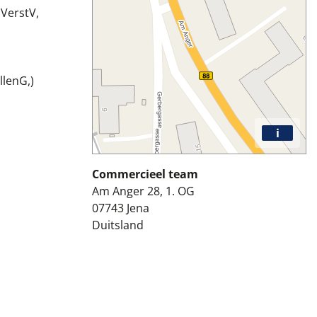
 VerstV,
llenG,)
i
Commercieel team
Am Anger 28, 1. OG
07743
Jena
Duitsland