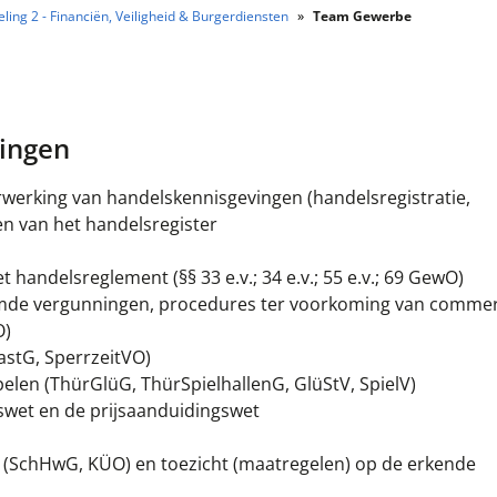
eling 2 - Financiën, Veiligheid & Burgerdiensten
Team Gewerbe
ingen
werking van handelskennisgevingen (handelsregistratie,
en van het handelsregister
handelsreglement (§§ 33 e.v.; 34 e.v.; 55 e.v.; 69 GewO)
emde vergunningen, procedures ter voorkoming van commer
O)
stG, SperrzeitVO)
elen (ThürGlüG, ThürSpielhallenG, GlüStV, SpielV)
swet en de prijsaanduidingswet
 (SchHwG, KÜO) en toezicht (maatregelen) op de erkende