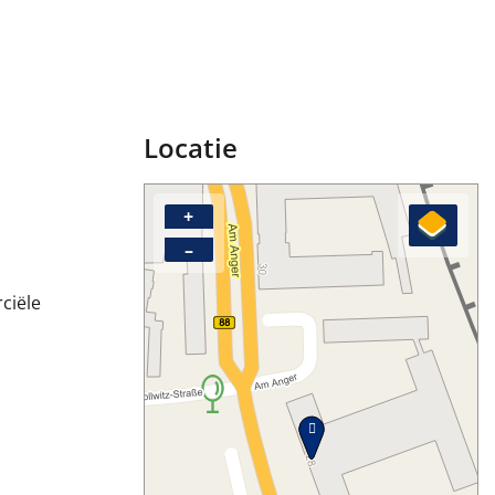
Locatie
+
–
ciële