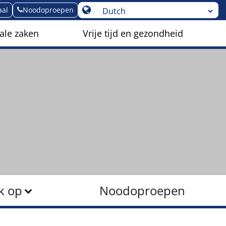
aal
Noodoproepen
ale zaken
Vrije tijd en gezondheid
k op
Noodoproepen