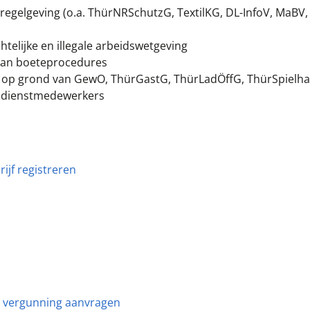
egelgeving (o.a. ThürNRSchutzG, TextilKG, DL-InfoV, MaBV,
elijke en illegale arbeidswetgeving
 van boeteprocedures
a. op grond van GewO, ThürGastG, ThürLadÖffG, ThürSpielha
endienstmedewerkers
ijf registreren
- vergunning aanvragen