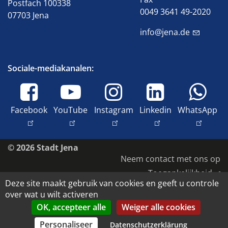
Postfach 100338
0049 3641 49-2020
07703 Jena
info@jena.de
Sociale-mediakanalen:
Facebook
YouTube
Instagram
Linkedin
WhatsApp
© 2026 Stadt Jena
Neem contact met ons op
Toegankelijkheid
Deze site maakt gebruik van cookies en geeft u controle
Gegevensbescherming
over wat u wilt activeren
Afdruk
OK, accepteer alle
Weiger alle cookies
Auteursrecht en beeldrechten
Personaliseer
Datenschutzerklärung