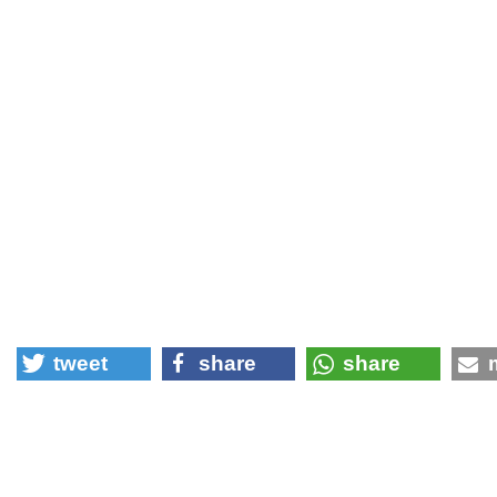
tweet
share
share