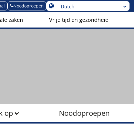
aal
Noodoproepen
ale zaken
Vrije tijd en gezondheid
k op
Noodoproepen