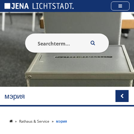
Панель управления cookies
мэрия
Rathaus & Service
мэрия