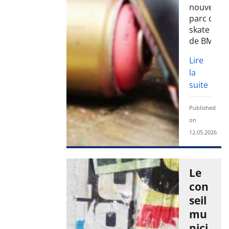
nouveau
parc de
skate et
de BMX
Lire
la
suite
Published
on
12.05.2026
Le
con
seil
mu
nici