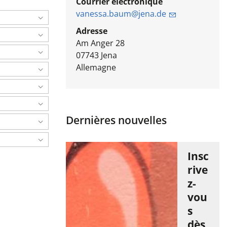
Courrier électronique
vanessa.baum@jena.de
Adresse
Am Anger 28
07743
Jena
Allemagne
Dernières nouvelles
Insc
rive
z-
vou
s
dès