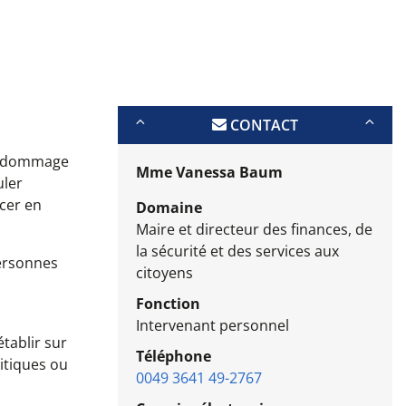
CONTACT
 endommage
Mme Vanessa Baum
uler
rcer en
Domaine
Maire et directeur des finances, de
la sécurité et des services aux
personnes
citoyens
Fonction
Intervenant personnel
tablir sur
Téléphone
litiques ou
0049 3641 49-2767