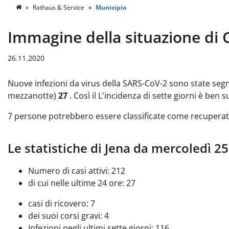
Rathaus & Service
Municipio
Immagine della situazione di 
26.11.2020
Nuove infezioni da virus della SARS-CoV-2 sono state segna
mezzanotte)
27
. Così il
L'incidenza di sette giorni è ben su
7 persone potrebbero essere classificate come recuperat
Le statistiche di Jena da mercoledì 25
Numero di casi attivi: 212
di cui nelle ultime 24 ore: 27
casi di ricovero: 7
dei suoi corsi gravi: 4
Infezioni negli ultimi sette giorni: 116