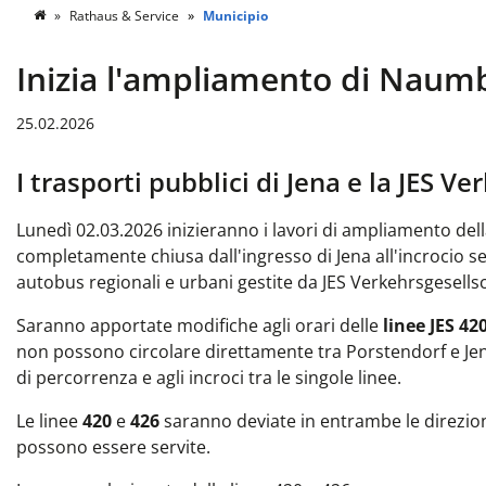
Rathaus & Service
Municipio
Inizia l'ampliamento di Naumb
25.02.2026
I trasporti pubblici di Jena e la JES 
Lunedì 02.03.2026 inizieranno i lavori di ampliamento de
completamente chiusa dall'ingresso di Jena all'incrocio set
autobus regionali e urbani gestite da JES Verkehrsgesells
Saranno apportate modifiche agli orari delle
linee JES
420
non possono circolare direttamente tra Porstendorf e Je
di percorrenza e agli incroci tra le singole linee.
Le linee
420
e
426
saranno deviate in entrambe le direzion
possono essere servite.