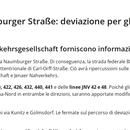
urger Straße: deviazione per gl
Verkehrsgesellschaft forniscono informaz
lla Naumburger Straße. Di conseguenza, la strada federale B
tentrionale di Carl-Orff-Straße. Ciò avrà ripercussioni sulle 
chaft e Jenaer Nahverkehrs.
, 422, 426, 432, 440, 441
e delle
linee JNV 42 e 48
. Poiché gl
na-Nord in entrambe le direzioni, saranno apportate modifi
i via Kunitz e Golmsdorf. Le fermate sul percorso di deviaz