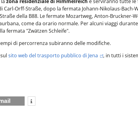
 la
zona residenziale di Himmelreich
e serviranno tutte le
 di Carl-Orff-Straße, dopo la fermata Johann-Nikolaus-Bach-
ff-Straße della B88. Le fermate Mozartweg, Anton-Bruckner-W
aurbana, come da orario normale. Per alcuni viaggi durante 
lla fermata "Zwätzen Schleife".
 tempi di percorrenza subiranno delle modifiche.
 sul
sito web del trasporto pubblico di Jena
, in tutti i siste
mail