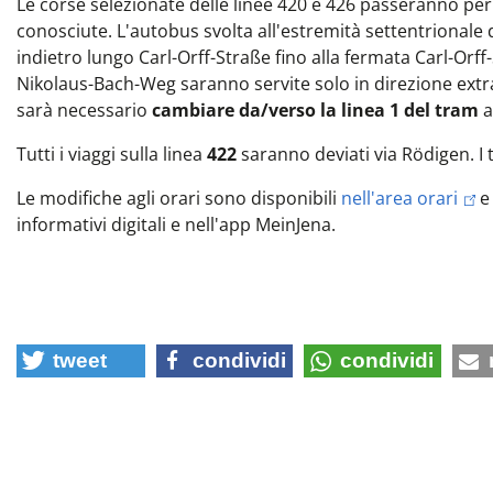
Le corse selezionate delle linee 420 e 426 passeranno per
conosciute. L'autobus svolta all'estremità settentrionale
indietro lungo Carl-Orff-Straße fino alla fermata Carl-Or
Nikolaus-Bach-Weg saranno servite solo in direzione extr
sarà necessario
cambiare da/verso la linea 1 del tram
a
Tutti i viaggi sulla linea
422
saranno deviati via Rödigen. I
Le modifiche agli orari sono disponibili
nell'area orari
e
informativi digitali e nell'app MeinJena.
tweet
condividi
condividi