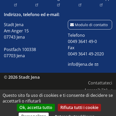
Indirizzo, telefono ed e-mail:
Stadt Jena
Modulo di contatto
Am Anger 15
Telefono
07743 Jena
0049 3641 49-0
Fax
Postfach 100338
0049 3641 49-2020
07703 Jena
info@jena.de
© 2026 Stadt Jena
Contattateci
Accessibilità
Questo sito fa uso di cookies e ti consente di decidere se
Protezione dei dati
accettarli o rifiutarli
Impronta
Ok, accetta tutto
Rifiuta tutti i cookie
Diritti d'autore e d'immagine