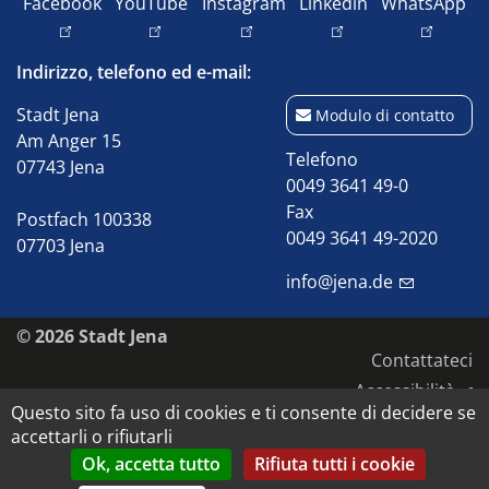
Facebook
YouTube
Instagram
Linkedin
WhatsApp
Indirizzo, telefono ed e-mail:
Stadt Jena
Modulo di contatto
Am Anger 15
Telefono
07743 Jena
0049 3641 49-0
Fax
Postfach 100338
0049 3641 49-2020
07703 Jena
info@jena.de
© 2026 Stadt Jena
Contattateci
Accessibilità
Questo sito fa uso di cookies e ti consente di decidere se
Protezione dei dati
accettarli o rifiutarli
Impronta
Ok, accetta tutto
Rifiuta tutti i cookie
Diritti d'autore e d'immagine