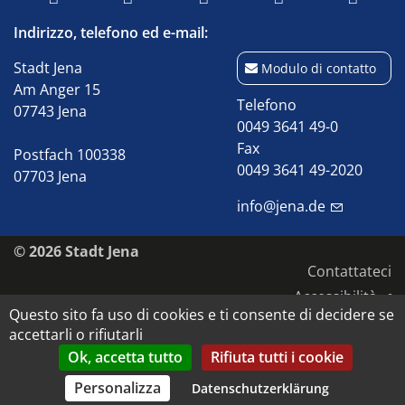
Indirizzo, telefono ed e-mail:
Stadt Jena
Modulo di contatto
Am Anger 15
Telefono
07743 Jena
0049 3641 49-0
Fax
Postfach 100338
0049 3641 49-2020
07703 Jena
info@jena.de
© 2026 Stadt Jena
Contattateci
Accessibilità
Questo sito fa uso di cookies e ti consente di decidere se
Protezione dei dati
accettarli o rifiutarli
Impronta
Ok, accetta tutto
Rifiuta tutti i cookie
Diritti d'autore e d'immagine
Personalizza
Datenschutzerklärung
Datenschutz-Einstellungen anpassen