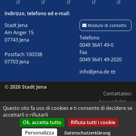
Indirizzo, telefono ed e-mail:
Stadt Jena
Modulo di contatto
Am Anger 15
Telefono
07743 Jena
0049 3641 49-0
Fax
Postfach 100338
0049 3641 49-2020
07703 Jena
info@jena.de
© 2026 Stadt Jena
Contattateci
Accessibilità
Questo sito fa uso di cookies e ti consente di decidere se
Protezione dei dati
accettarli o rifiutarli
Impronta
Ok, accetta tutto
Rifiuta tutti i cookie
Diritti d'autore e d'immagine
Personalizza
Datenschutzerklärung