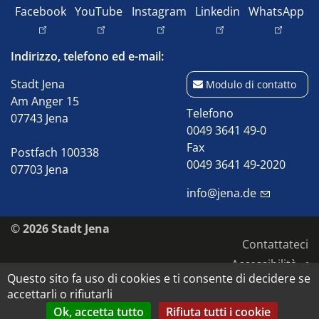
Facebook
YouTube
Instagram
Linkedin
WhatsApp
Indirizzo, telefono ed e-mail:
Stadt Jena
Modulo di contatto
Am Anger 15
Telefono
07743 Jena
0049 3641 49-0
Fax
Postfach 100338
0049 3641 49-2020
07703 Jena
info@jena.de
© 2026 Stadt Jena
Contattateci
Accessibilità
Questo sito fa uso di cookies e ti consente di decidere se
Protezione dei dati
accettarli o rifiutarli
Impronta
Ok, accetta tutto
Rifiuta tutti i cookie