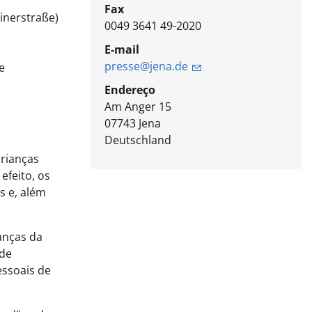
Fax
inerstraße)
0049 3641 49-2020
a
E-mail
presse@jena.de
e
Endereço
Am Anger 15
07743
Jena
Deutschland
crianças
feito, os
s e, além
anças da
 de
essoais de