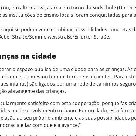
) ou, em alternativa, a área em torno da Südschule (Döbere
as instituições de ensino locais foram conquistadas para 
 aqui se podem ver e combinar possibilidades concretas d
ebel-Straße/Semmelweisstraße/Erfurter Straße.
ianças na cidade
perar o espaço público de uma cidade para as crianças. As 
bano e, ao mesmo tempo, tornar-se atraentes. Para este e
ques infantis) são ligados por uma rede de caminhos seguro
ção abrangente das crianças.
ticularmente satisfeito com esta cooperação, porque "as cri
vidas no desenvolvimento urbano. Por um lado, esta forma
relação ao seu próprio ambiente e as suas possibilidades p
mocracia e faz com que ela avance."