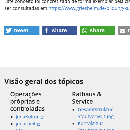
Este conceito foi concretizado de forma exemplar pela c
ser consultadas em
https://www.griesheim.de/bildung-kul
tweet
share
share
Visão geral dos tópicos
Operações
Rathaus &
próprias e
Service
controladas
Gesamtstruktur
Stadtverwaltung
JenaKultur
Kontakt zur
jenarbeit