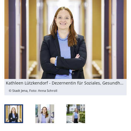
Kathleen Lützkendorf - Dezernentin für Soziales, Gesundheit, Zuwanderung & Klima
I
© Stadt Jena, Foto: Anna Schroll