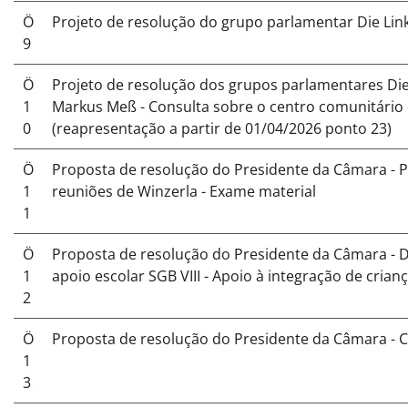
Ö
Projeto de resolução do grupo parlamentar Die L
9
Ö
Projeto de resolução dos grupos parlamentares Die
1
Markus Meß - Consulta sobre o centro comunitário
0
(reapresentação a partir de 01/04/2026 ponto 23)
Ö
Proposta de resolução do Presidente da Câmara - P
1
reuniões de Winzerla - Exame material
1
Ö
Proposta de resolução do Presidente da Câmara -
1
apoio escolar SGB VIII - Apoio à integração de crian
2
Ö
Proposta de resolução do Presidente da Câmara - C
1
3