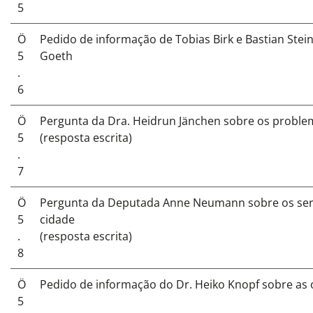
5
Ö
Pedido de informação de Tobias Birk e Bastian Stein
5
Goeth
.
6
Ö
Pergunta da Dra. Heidrun Jänchen sobre os probl
5
(resposta escrita)
.
7
Ö
Pergunta da Deputada Anne Neumann sobre os serv
5
cidade
.
(resposta escrita)
8
Ö
Pedido de informação do Dr. Heiko Knopf sobre as
5