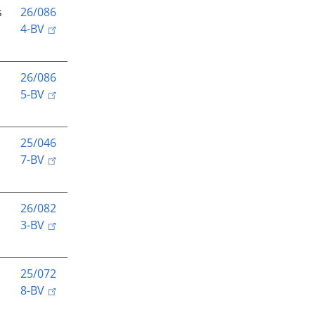
s
26/086
4-BV
26/086
5-BV
25/046
7-BV
26/082
3-BV
25/072
8-BV