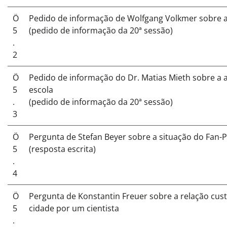
Ö
Pedido de informação de Wolfgang Volkmer sobre a
5
(pedido de informação da 20ª sessão)
.
2
Ö
Pedido de informação do Dr. Matias Mieth sobre a a
5
escola
.
(pedido de informação da 20ª sessão)
3
Ö
Pergunta de Stefan Beyer sobre a situação do Fan-Pr
5
(resposta escrita)
.
4
Ö
Pergunta de Konstantin Freuer sobre a relação cus
5
cidade por um cientista
.