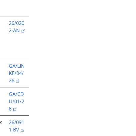
26/020
2-AN
GA/LIN
KE/04/
26
GA/CD
U/01/2
6
s
26/091
1-BV