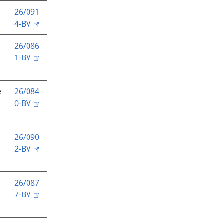
26/091
4-BV
26/086
1-BV
e
26/084
0-BV
26/090
2-BV
26/087
7-BV