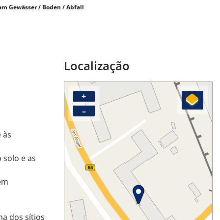
m Gewässer / Boden / Abfall
Localização
+
–
e às
 solo e as
 em
a dos sítios