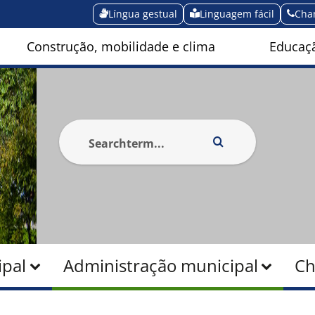
Língua gestual
Linguagem fácil
Cha
Construção, mobilidade e clima
Educaçã
pal
Administração municipal
Ch